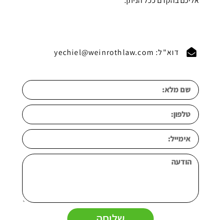
אליכם בהקדם ככל הניתן.
דוא"ל: yechiel@weinrothlaw.com
שליחה