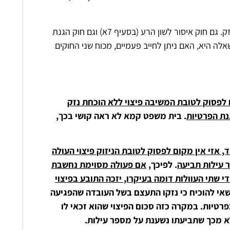
השאלה מתחדדת לאור העובדה, שמדובר היה בתביעה ללא הוכחת נזק. גם חוק איסור לשון הרע (בסעיף 7א) וגם חוק הגנת
מילא השאלה היא, האם ניתן לחייב פעמיים, מכוח שני החוקים
לפסוק לטובת המשיבה פיצוי ללא הוכחת נזק
גנת הפרטיות
. בית משפט קמא לא ראה קושי בכך,
אזי אין מקום לפסוק לטובת הניזוק פיצוי העולה
 עילות תביעה
. לפיכך,
אם פעולה מסוימת נחשבת
די שתי העוולות דומה בעיקרו, יזכה התובע בפיצוי
שאי להוכיח כי נזקו התעצם בשל העובדה שהפגיעה
פרטיות. במקרה כזה סכום הפיצוי שהוא זכאי לו
ולא מכך שתביעתו נשענת על מספר עילות.