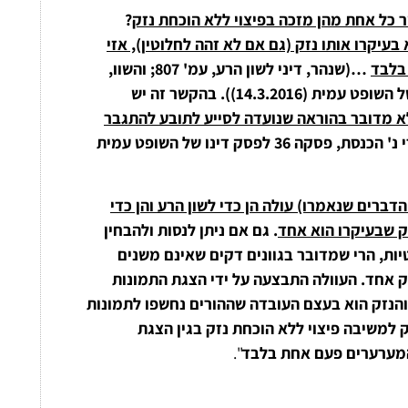
 כל אחת מהן מזכה בפיצוי ללא הוכחת נזק
?
עיקרו אותו נזק (גם אם לא זהה לחלוטין), אזי
 בלבד
…(שנהר, דיני לשון הרע, עמ' 807; והשוו,
ע"א 7426/14 פלונית נ' דניאל, פסקה 66 לפסק דינו של השופט עמית (14.3.2016)). בהקשר זה יש
 אלא מדובר בהוראה שנועדה לסייע לתובע להתגבר
אבנרי נ' הכנסת, פסקה 36 לפסק דינו של השופט עמית
דברים שנאמרו) עולה הן כדי לשון הרע והן כדי
ק שבעיקרו הוא אחד
. גם אם ניתן לנסות ולהבחין
יות, הרי שמדובר בגוונים דקים שאינם משנים
אחד. העוולה התבצעה על ידי הצגת התמונות
והנזק הוא בעצם העובדה שההורים נחשפו לתמונות
ק למשיבה פיצוי ללא הוכחת נזק בגין הצגת
 המערערים פעם אחת בלבד
".