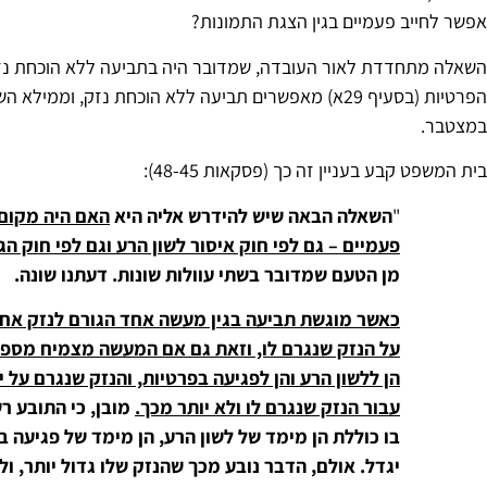
אפשר לחייב פעמיים בגין הצגת התמונות?
הפרטיות (בסעיף 29א) מאפשרים תביעה ללא הוכחת נזק, ומ
במצטבר.
בית המשפט קבע בעניין זה כך (פסקאות 48-45):
"
השאלה הבאה שיש להידרש אליה היא
האם היה מקום 
פעמיים – גם לפי חוק איסור לשון הרע וגם לפי חוק ה
מן הטעם שמדובר בשתי עוולות שונות. דעתנו שונה.
כאשר מוגשת תביעה בגין מעשה אחד הגורם לנזק אחד, 
על הנזק שנגרם לו, וזאת גם אם המעשה מצמיח מספר
הן ללשון הרע והן לפגיעה בפרטיות, והנזק שנגרם על י
עבור הנזק שנגרם לו ולא יותר מכך.
מובן, כי התובע ר
בו כוללת הן מימד של לשון הרע, הן מימד של פגיעה ב
יגדל. אולם, הדבר נובע מכך שהנזק שלו גדול יותר, 