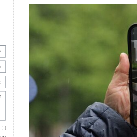
א
חומ