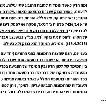
ומה הדין כאשר עומדות לטובת התובע שתי עילות, אשר
לדעתנו,
כאשר הנזק שנגרם כתוצאה מאותן עילות הוא ב
התובע זכאי לפסיקת פיצוי ללא הוכחת נזק פעם אחת
להדגיש, כי
פיצוי ללא הוכחת נזק אינו פיצוי עונשי,
על הקושי להוכיח את נזקיו
(ראו,
בג"ץ 5239/11
(15.4.2015)). ממילא,
המוקד הוא בנזק ולא בעילה
.
בענייננו,
הגם שהצגת התמונות בפני ההורים (יחד עם ה
פגיעה בפרטיות, הרי שמדובר במעשה אחד שגרם לנז
בין המימד של לשון הרע ובין המימד של הפגיעה בפרט
מהעובדה שבעיקרו של דבר מדובר במעשה אחד ובנזק 
בפני ההורים (בתוספת המלל שנאמר באותה פגישה), 
ולעובדות שהתמונות הצביעו עליהן. לפיכך, ניתן לפסו
התמונות בפני ההורים והדברים שנאמרו להם על ידי
***