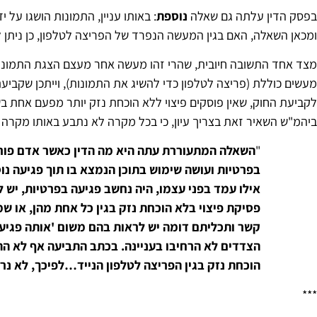
בפסק הדין עלתה גם שאלה
נוספת
: באותו עניין, התמונות הושגו על
ומכאן השאלה, האם בגין המעשה הנפרד של הפריצה לטלפון, כן ניתן ל
מצד אחד התשובה חיובית, שהרי זהו מעשה אחר מעצם הצגת התמונ
מעשים כוללת (פריצה לטלפון כדי להשיג את התמונות), וייתכן שקביעת
לקביעת החוק, שאין פוסקים פיצוי ללא הוכחת נזק יותר מפעם אחת בש
ביהמ"ש השאיר זאת בצריך עיון, כי בכל מקרה לא נתבע באותו מקרה פיצו
"
השאלה המתעוררת עתה היא מה הדין כאשר אדם פורץ
בפרטיות ועושה שימוש בתוכן הנמצא בו תוך פגיעה נ
אילו עמד בפני עצמו, היה נחשב פגיעה בפרטיות, יש
פסיקת פיצוי בלא הוכחת נזק בגין כל אחת מהן, או ש
קשר ותכליתם דומה יש לראות בהם משום 'אותה פגי
הצדדים לא הרחיבו בעניינה. בכתב התביעה אף לא הת
הוכחת נזק בגין הפריצה לטלפון הנייד…לפיכך, לא נרחי
***